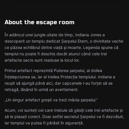
About the escape room
În adâncul unei jungle uitate de timp, Indiana Jones a
descoperit un templu dedicat Șarpelui Etern, o divinitate veche
ce păzea echilibrul dintre viață și moarte. Legenda spune că
templul nu poate fi deschis decât atunci când cele trei
artefacte sacre sunt readuse la locul lor.
Primul artefact reprezintă Puterea șarpelui, al doilea
Înțelepciunea sa, iar al treilea Protecția templului. Indiana a
reușit să ajungă până aici, dar capcanele l-au forțat să se
retragă, lăsând în urmă un avertisment:
„Un singur artefact greșit va trezi mânia șarpelui.”
Acum, voi sunteți cei care trebuie să găsiți cele trei artefacte și
să le plasați corect. Doar astfel secretul Șarpelui va fi dezvăluit,
iar templul va putea fi părăsit în siguranță.