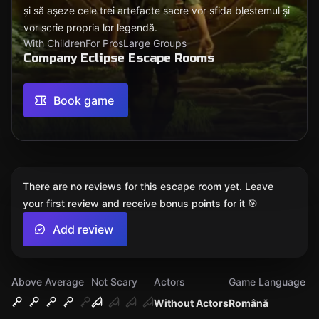
și să așeze cele trei artefacte sacre vor sfida blestemul și
vor scrie propria lor legendă.
With Children
For Pros
Large Groups
Company Eclipse Escape Rooms
Book game
There are no reviews for this escape room yet. Leave
your first review and receive bonus points for it 🎯
Add review
Above Average
Not Scary
Actors
Game Language
Without Actors
Română