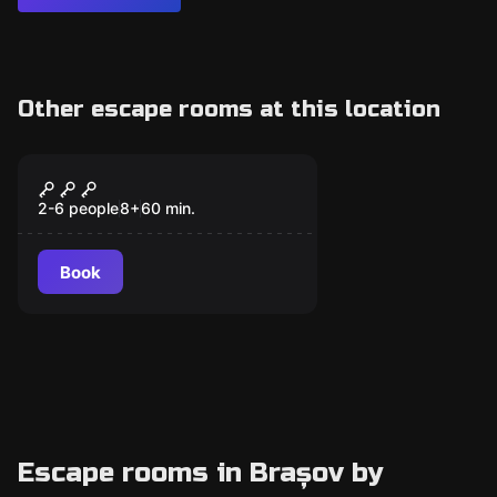
Other escape rooms at this location
Escape room
Orient Express
Popular
2-6 people
8
+
60
min.
Book
Escape rooms in Brașov by