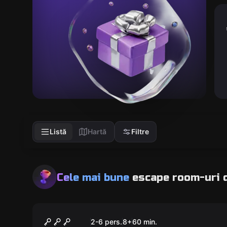
Listă
Hartă
Filtre
Cele mai bune
escape room-uri 
Escape room
Orient Express
Popular
2-6 pers.
8
+
60
min.