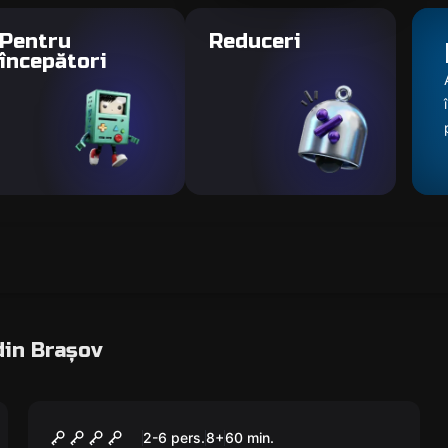
Pentru
Reduceri
începători
din Brașov
Escape room
Indiana Jones
Popular
2-6 pers.
8
+
60
min.