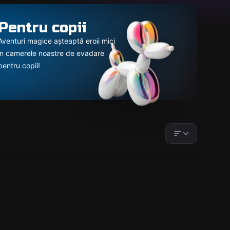
Pentru copii
Aventuri magice așteaptă eroii mici
în camerele noastre de evadare
pentru copii!