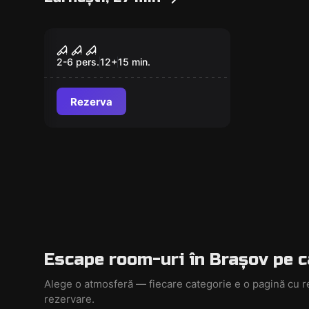
Escape room
Castelul Groazei
Nou
2-6 pers.
12
+
15
min.
Rezerva
Escape room-uri în Brașov pe c
Alege o atmosferă — fiecare categorie e o pagină cu re
rezervare.