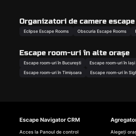
Organizatori de camere escape
Eclipse Escape Rooms
Obscuria Escape Rooms
Escape room-uri în alte orașe
Escape room-uri în București
Escape room-uri în Iași
Escape room-uri în Timișoara
Escape room-uri în Sig
Escape Navigator CRM
Agregato
Acces la Panoul de control
Alegeți ora